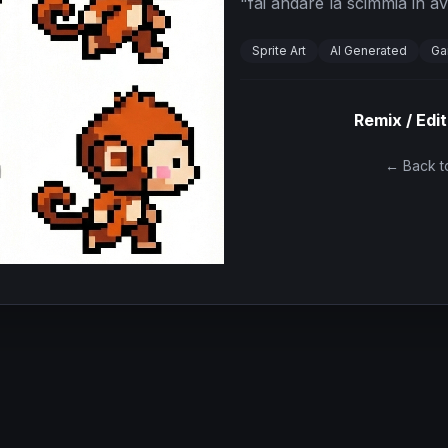
"
fai andare la scimmia in av
Sprite Art
AI Generated
Ga
Remix / Edit
← Back to